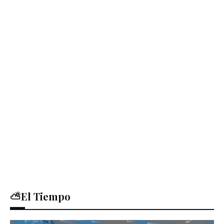
⛅El Tiempo