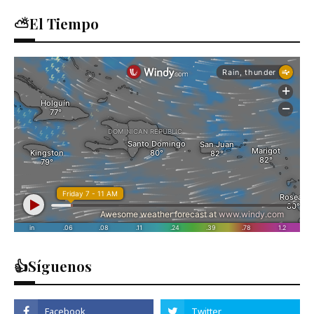
⛅El Tiempo
👍Síguenos