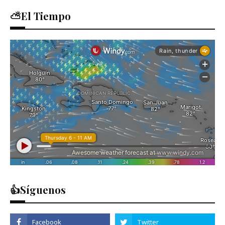
⛅El Tiempo
👍Síguenos