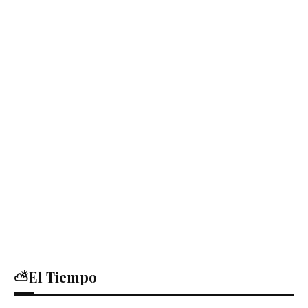
⛅El Tiempo