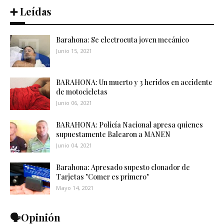
➕ Leídas
Barahona: Se electrocuta joven mecánico
Junio 15, 2021
BARAHONA: Un muerto y 3 heridos en accidente
de motocicletas
Junio 06, 2021
BARAHONA: Policía Nacional apresa quienes
supuestamente Balearon a MANEN
Junio 04, 2021
Barahona: Apresado supesto clonador de
Tarjetas "Comer es primero"
Mayo 14, 2021
🗣️Opinión