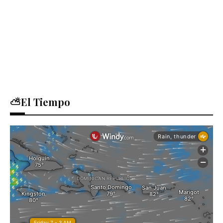
⛅El Tiempo