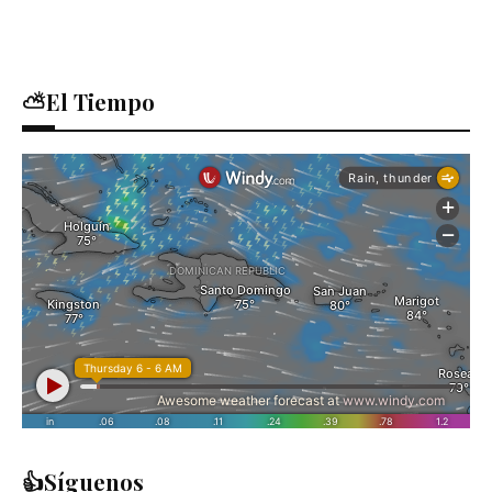
⛅El Tiempo
👍Síguenos