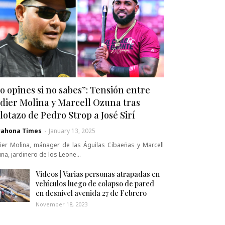
o opines si no sabes”: Tensión entre
dier Molina y Marcell Ozuna tras
lotazo de Pedro Strop a José Sirí
rahona Times
-
January 13, 2025
ier Molina, mánager de las Águilas Cibaeñas y Marcell
na, jardinero de los Leone…
Videos | Varias personas atrapadas en
vehículos luego de colapso de pared
en desnivel avenida 27 de Febrero
November 18, 2023