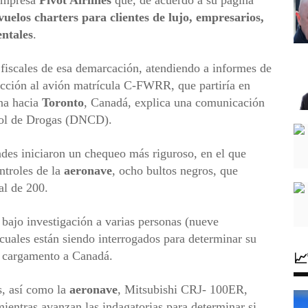
 empresa
Pivot Airlines
que, de acuerdo a su página
vuelos charters para clientes de lujo, empresarios,
ntales
.
fiscales de esa demarcación, atendiendo a informes de
pección al avión matrícula C-FWRR, que partiría en
ana hacia
Toronto
, Canadá, explica una comunicación
rol de Drogas (DNCD).
ades iniciaron un chequeo más riguroso, en el que
ntroles de la
aeronave
, ocho bultos negros, que
al de 200.
ajo investigación a varias personas (nueve
cuales están siendo interrogados para determinar su

el cargamento a Canadá.
s, así como la
aeronave
, Mitsubishi CRJ- 100ER,
mientras avanzan las indagatorias para determinar si