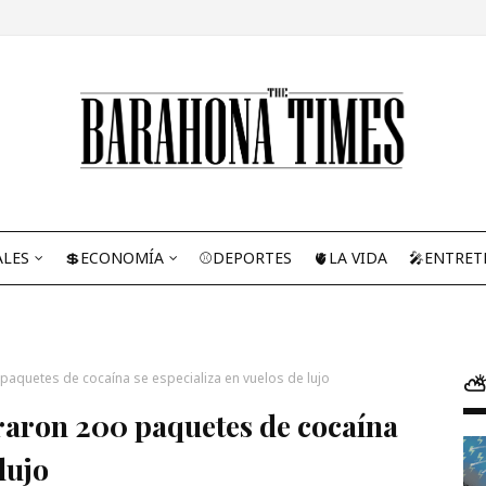
ALES
💲ECONOMÍA
⚾DEPORTES
🫀LA VIDA
🎤ENTRET
paquetes de cocaína se especializa en vuelos de lujo
⛅
raron 200 paquetes de cocaína
lujo