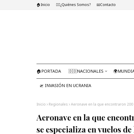
🏠Inicio
🤷‍♂️¿Quiénes Somos?
📧Contacto
🏠PORTADA
🇩🇴NACIONALES
🌍MUNDI
🛫 INVASIÓN EN UCRANIA
Inicio
Regionales
Aeronave en la que encontraron 200 
Aeronave en la que encont
se especializa en vuelos de 