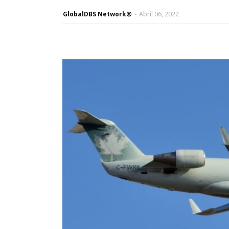
GlobalDBS Network®
-
Abril 06, 2022