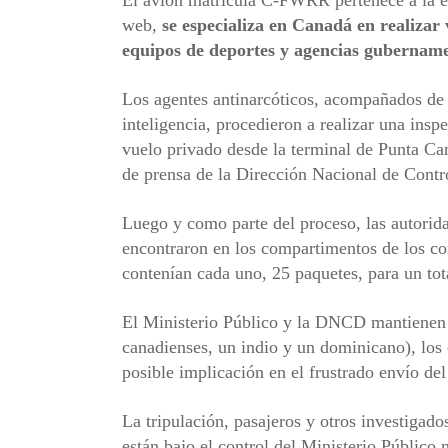
El avión matrícula C-FWRR pertenece a la
web,
se especializa en Canadá en realizar 
equipos de deportes y agencias gubername
Los agentes antinarcóticos, acompañados de 
inteligencia, procedieron a realizar una ins
vuelo privado desde la terminal de Punta C
de prensa de la Dirección Nacional de Cont
Luego y como parte del proceso, las autorid
encontraron en los compartimentos de los co
contenían cada uno, 25 paquetes, para un tot
El Ministerio Público y la DNCD mantienen b
canadienses, un indio y un dominicano), los 
posible implicación en el frustrado envío d
La tripulación, pasajeros y otros investigado
están bajo el control del Ministerio Público 