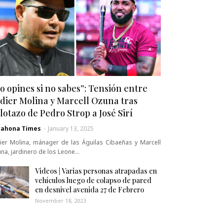
o opines si no sabes”: Tensión entre
dier Molina y Marcell Ozuna tras
lotazo de Pedro Strop a José Sirí
rahona Times
-
January 13, 2025
ier Molina, mánager de las Águilas Cibaeñas y Marcell
na, jardinero de los Leone…
Videos | Varias personas atrapadas en
vehículos luego de colapso de pared
en desnivel avenida 27 de Febrero
November 18, 2023