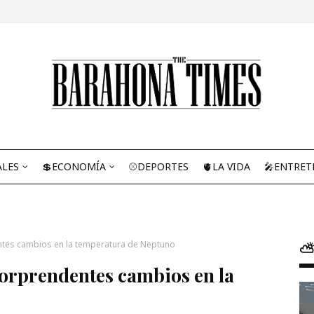
ALES
💲ECONOMÍA
⚾DEPORTES
🫀LA VIDA
🎤ENTRET
tes cambios en la temperatura de Neptuno
⛅
sorprendentes cambios en la