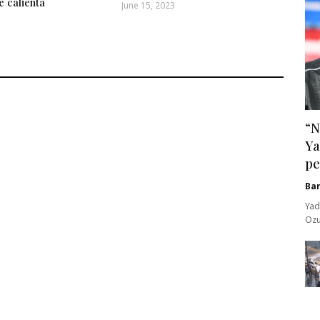
e calienta
June 15, 2023
“N
Ya
pe
Ba
Yad
Ozu