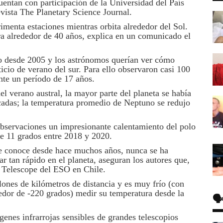
uentan con participación de la Universidad del País
evista The Planetary Science Journal.
erimenta estaciones mientras orbita alrededor del Sol.
 alrededor de 40 años, explica en un comunicado el
no desde 2005 y los astrónomos querían ver cómo
icio de verano del sur. Para ello observaron casi 100
nte un período de 17 años.
el verano austral, la mayor parte del planeta se había
cadas; la temperatura promedio de Neptuno se redujo
 observaciones un impresionante calentamiento del polo
e 11 grados entre 2018 y 2020.
se conoce desde hace muchos años, nunca se ha
 tan rápido en el planeta, aseguran los autores que,
e Telescope del ESO en Chile.
ones de kilómetros de distancia y es muy frío (con
dor de -220 grados) medir su temperatura desde la
🗣
genes infrarrojas sensibles de grandes telescopios