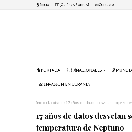
🏠Inicio
🤷‍♂️¿Quiénes Somos?
📧Contacto
🏠PORTADA
🇩🇴NACIONALES
🌍MUNDI
🛫 INVASIÓN EN UCRANIA
Inicio
Neptuno
17 años de datos desvelan sorprenden
17 años de datos desvelan 
temperatura de Neptuno