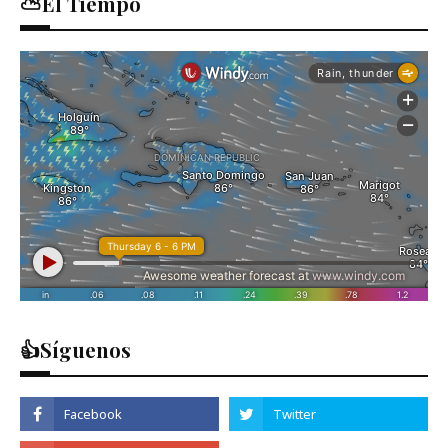
⛅El Tiempo
👍Síguenos