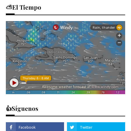
⛅El Tiempo
👍Síguenos