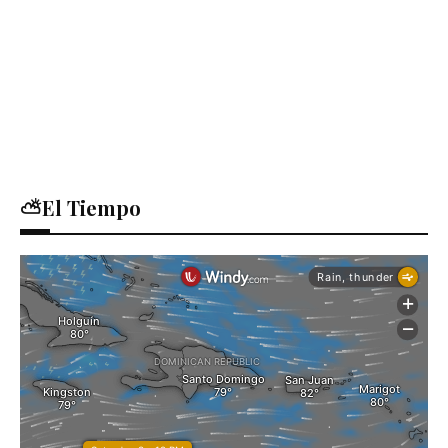
⛅El Tiempo