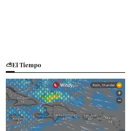
⛅El Tiempo