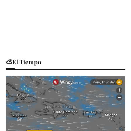
⛅El Tiempo