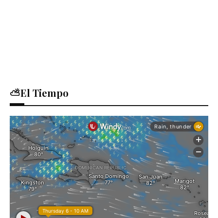
⛅El Tiempo