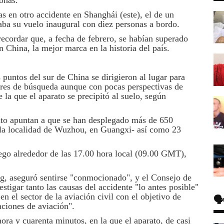
onas.
 en otro accidente en Shanghái (este), el de un
aba su vuelo inaugural con diez personas a bordo.
recordar que, a fecha de febrero, se habían superado
 China, la mejor marca en la historia del país.
 puntos del sur de China se dirigieron al lugar para
bores de búsqueda aunque con pocas perspectivas de
 la que el aparato se precipitó al suelo, según
to apuntan a que se han desplegado más de 650
 la localidad de Wuzhou, en Guangxi- así como 23
uego alrededor de las 17.00 hora local (09.00 GMT),
ing, aseguró sentirse "conmocionado", y el Consejo de
tigar tanto las causas del accidente "lo antes posible"
 el sector de la aviación civil con el objetivo de
🗣
aciones de aviación".
ora y cuarenta minutos, en la que el aparato, de casi