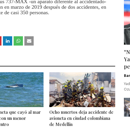
 sus 737-MAX -un aparato diferente al accidentado-
ón en marzo de 2019 después de dos accidentes, en
e de casi 350 personas.
“N
Ya
pe
Ba
Yad
Ozu
neta que cayó al mar
Ocho muertos deja accidente de
 con un menor
avioneta en ciudad colombiana
entro
de Medellín