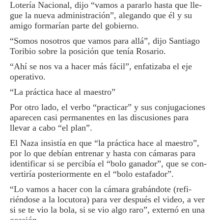
Lotería Nacional, dijo “va­mos a pararlo hasta que lle­
gue la nueva administra­ción”, alegando que él y su
amigo formarían parte del gobierno.
“Somos nosotros que va­mos para allá”, dijo Santia­go
Toribio sobre la posición que tenía Rosario.
“Ahí se nos va a hacer más fácil”, enfatizaba el eje
operativo.
“La práctica hace al maestro”
Por otro lado, el verbo “practicar” y sus conjuga­ciones
aparecen casi per­manentes en las discusiones para
llevar a cabo “el plan”.
El Naza insistía en que “la práctica hace al maestro”,
por lo que debían entrenar y hasta con cámaras para
identificar si se percibía el “bolo ganador”, que se con­
vertiría posteriormente en el “bolo estafador”.
“Lo vamos a hacer con la cámara grabándote (refi­
riéndose a la locutora) para ver después el video, a ver
si se te vio la bola, si se vio algo raro”, externó en una