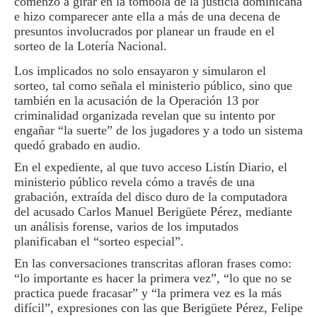
comenzó a girar en la tómbola de la justicia dominicana
e hizo com­parecer ante ella a más de una decena de
presuntos involucrados por planear un fraude en el
sorteo de la Lotería Nacional.
Los implicados no so­lo ensayaron y simularon el
sorteo, tal como señala el ministerio público, si­no que
también en la acu­sación de la Operación 13 por
criminalidad organi­zada revelan que su inten­to por
engañar “la suerte” de los jugadores y a todo un sistema
quedó grabado en audio.
En el expediente, al que tuvo acceso Listín Diario, el
ministerio público re­vela cómo a través de una
grabación, extraída del disco duro de la compu­tadora
del acusado Carlos Manuel Berigüete Pérez, mediante
un análisis fo­rense, varios de los impu­tados
planificaban el “sor­teo especial”.
En las conversaciones transcritas afloran frases como:
“lo importante es hacer la primera vez”, “lo que no se
practica puede fracasar” y “la primera vez es la más
difícil”, expresio­nes con las que Berigüete Pérez, Felipe