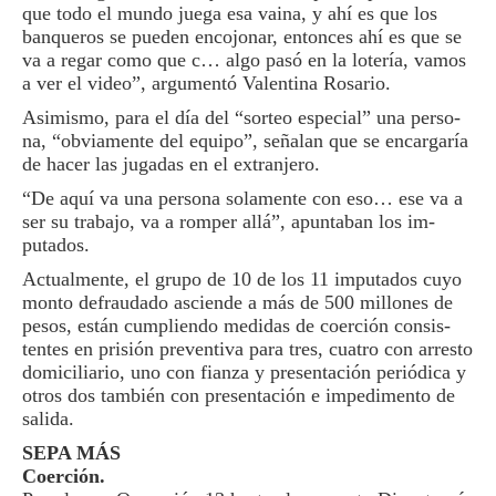
que todo el mundo jue­ga esa vaina, y ahí es que los
banqueros se pueden encojonar, entonces ahí es que se
va a regar como que c… algo pasó en la lo­tería, vamos
a ver el vi­deo”, argumentó Valenti­na Rosario.
Asimismo, para el día del “sorteo especial” una perso­
na, “obviamente del equi­po”, señalan que se encar­garía
de hacer las jugadas en el extranjero.
“De aquí va una persona solamente con eso… ese va a
ser su trabajo, va a rom­per allá”, apuntaban los im­
putados.
Actualmente, el grupo de 10 de los 11 imputados cuyo
monto defraudado ascien­de a más de 500 millones de
pesos, están cumpliendo medidas de coerción consis­
tentes en prisión preventiva para tres, cuatro con arresto
domiciliario, uno con fianza y presentación periódica y
otros dos también con pre­sentación e impedimento de
salida.
SEPA MÁS
Coerción.