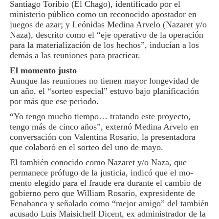
Santiago To­ribio (El Chago), identifi­cado por el
ministerio pú­blico como un reconocido apostador en
juegos de azar; y Leónidas Medina Arvelo (Nazaret y/o
Na­za), descrito como el “eje operativo de la operación
para la materialización de los hechos”, inducían a los
demás a las reuniones pa­ra practicar.
El momento justo
Aunque las reuniones no tienen mayor longevidad de
un año, el “sorteo especial” estuvo bajo planificación
por más que ese periodo.
“Yo tengo mucho tiem­po… tratando este pro­yecto,
tengo más de cinco años”, externó Medina Ar­velo en
conversación con Valentina Rosario, la pre­sentadora
que colaboró en el sorteo del uno de mayo.
El también conocido co­mo Nazaret y/o Naza, que
permanece prófugo de la justicia, indicó que el mo­
mento elegido para el frau­de era durante el cambio de
gobierno pero que William Rosario, expresidente de
Fenabanca y señalado como “mejor amigo” del también
acusado Luis Maisichell Di­cent, ex administrador de la