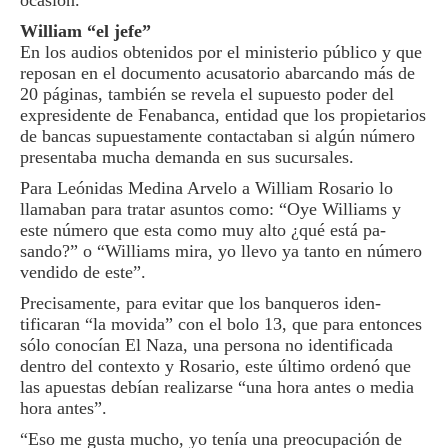
ocasión.
William “el jefe”
En los audios obtenidos por el ministerio público y que
reposan en el documento acusatorio abarcando más de
20 páginas, también se revela el supuesto poder del
expresidente de Fenaban­ca, entidad que los propie­tarios
de bancas supuesta­mente contactaban si algún número
presentaba mucha demanda en sus sucursales.
Para Leónidas Medina Arvelo a William Rosario lo
llamaban para tratar asun­tos como: “Oye Williams y
este número que esta co­mo muy alto ¿qué está pa­
sando?” o “Williams mira, yo llevo ya tanto en número
vendido de este”.
Precisamente, para evi­tar que los banqueros iden­
tificaran “la movida” con el bolo 13, que para entonces
sólo conocían El Naza, una persona no identificada
dentro del contexto y Rosa­rio, este último ordenó que
las apuestas debían reali­zarse “una hora antes o me­dia
hora antes”.
“Eso me gusta mucho, yo tenía una preocupación de