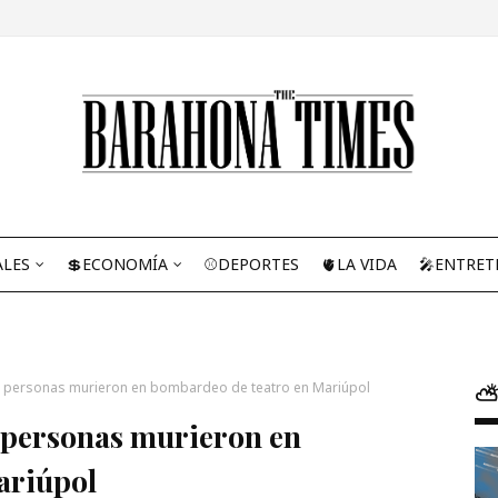
ALES
💲ECONOMÍA
⚾DEPORTES
🫀LA VIDA
🎤ENTRET
0 personas murieron en bombardeo de teatro en Mariúpol
⛅
 personas murieron en
ariúpol