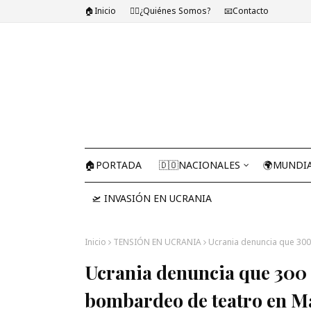
🏠Inicio
🤷‍♂️¿Quiénes Somos?
📧Contacto
🏠PORTADA
🇩🇴NACIONALES
🌍MUNDI
🛫 INVASIÓN EN UCRANIA
Inicio
TENSIÓN EN UCRANIA
Ucrania denuncia que 30
Ucrania denuncia que 300
bombardeo de teatro en M