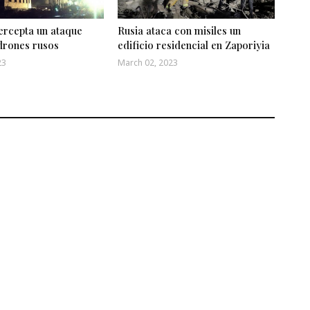
ercepta un ataque
Rusia ataca con misiles un
drones rusos
edificio residencial en Zaporiyia
23
March 02, 2023