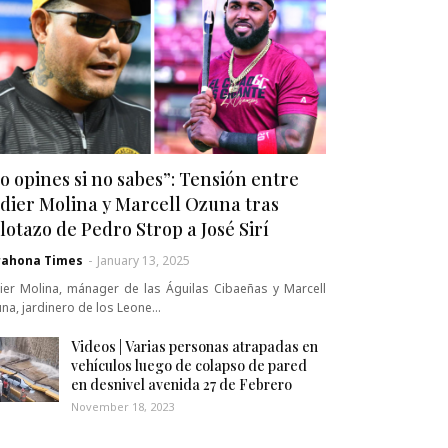
o opines si no sabes”: Tensión entre
dier Molina y Marcell Ozuna tras
lotazo de Pedro Strop a José Sirí
rahona Times
-
January 13, 2025
ier Molina, mánager de las Águilas Cibaeñas y Marcell
na, jardinero de los Leone…
Videos | Varias personas atrapadas en
vehículos luego de colapso de pared
en desnivel avenida 27 de Febrero
November 18, 2023