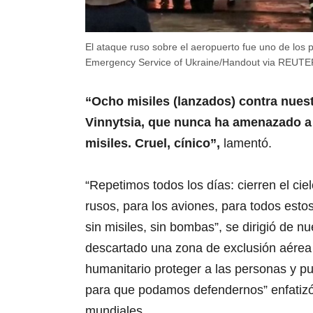
d
s
V
o
l
El ataque ruso sobre el aeropuerto fue uno de los 
u
Emergency Service of Ukraine/Handout via REUTE
m
e
0
“Ocho misiles (lanzados) contra nuest
%
Vinnytsia, que nunca ha amenazado a
misiles. Cruel, cínico”,
lamentó.
“Repetimos todos los días: cierren el cie
rusos, para los aviones, para todos esto
sin misiles, sin bombas”, se dirigió de 
descartado una zona de exclusión aérea
humanitario proteger a las personas y p
para que podamos defendernos” enfatizó, 
mundiales.