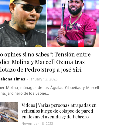
o opines si no sabes”: Tensión entre
dier Molina y Marcell Ozuna tras
lotazo de Pedro Strop a José Sirí
rahona Times
-
January 13, 2025
ier Molina, mánager de las Águilas Cibaeñas y Marcell
na, jardinero de los Leone…
Videos | Varias personas atrapadas en
vehículos luego de colapso de pared
en desnivel avenida 27 de Febrero
November 18, 2023