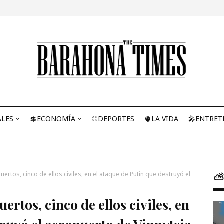
ALES
💲ECONOMÍA
⚾DEPORTES
🫀LA VIDA
🎤ENTRET
rtos, cinco de ellos civiles, en el ataque de Putin que destruyó el
⛅
rtos, cinco de ellos civiles, en