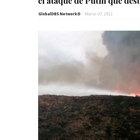
el ataque de Putin que des
GlobalDBS Network®
-
Marzo 07, 2022