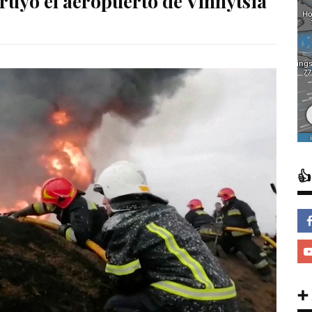
truyó el aeropuerto de Vinnytsia

➕