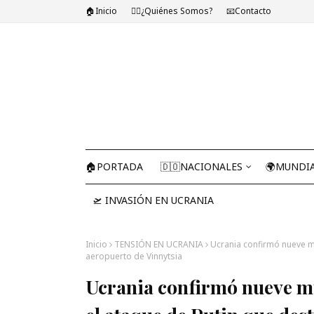
🏠Inicio
🤷‍♂️¿Quiénes Somos?
📧Contacto
🏠PORTADA
🇩🇴NACIONALES
🌍MUNDI
🛫 INVASIÓN EN UCRANIA
Inicio
TENSIÓN EN UCRANIA
Ucrania confirmó nueve mue
aeropuerto de Vinnytsia
Ucrania confirmó nueve mue