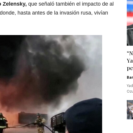
jo Zelensky,
que señaló también el impacto de al
donde, hasta antes de la invasión rusa, vivían
“N
Ya
pe
Ba
Yad
Ozu