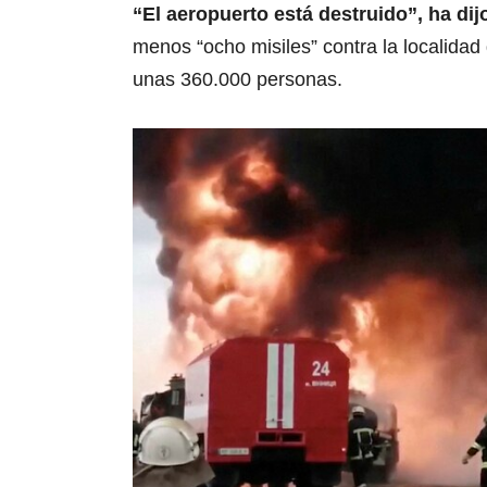
“El aeropuerto está destruido”, ha di
menos “ocho misiles” contra la localidad 
unas 360.000 personas.
0
s
e
c
o
n
d
s
o
f
1
8
s
e
c
o
n