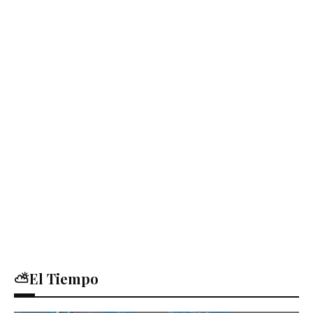
⛅El Tiempo