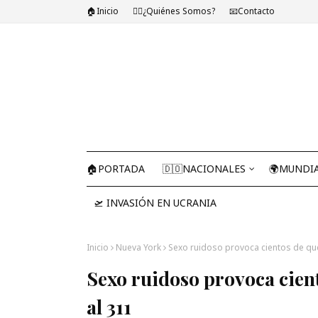
🏠Inicio
🤷‍♂️¿Quiénes Somos?
📧Contacto
🏠PORTADA
🇩🇴NACIONALES
🌍MUNDI
🛫 INVASIÓN EN UCRANIA
Inicio
Nueva York
Sexo ruidoso provoca cientos de que
Sexo ruidoso provoca cien
al 311