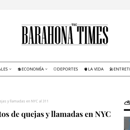
ALES
💲ECONOMÍA
⚾DEPORTES
🫀LA VIDA
🎤ENTRET
jas y llamadas en NYC al 311
⛅
tos de quejas y llamadas en NYC