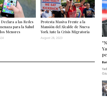
 Declara a las Redes
Protesta Masiva Frente a la
menaza para la Salud
Mansión del Alcalde de Nueva
 los Menores
York Ante la Crisis Migratoria
024
August 28, 2023
“N
Ya
pe
Ba
Yad
Ozu