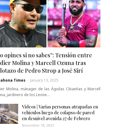
o opines si no sabes”: Tensión entre
dier Molina y Marcell Ozuna tras
lotazo de Pedro Strop a José Sirí
rahona Times
-
January 13, 2025
ier Molina, mánager de las Águilas Cibaeñas y Marcell
na, jardinero de los Leone…
Videos | Varias personas atrapadas en
vehículos luego de colapso de pared
en desnivel avenida 27 de Febrero
November 18, 2023