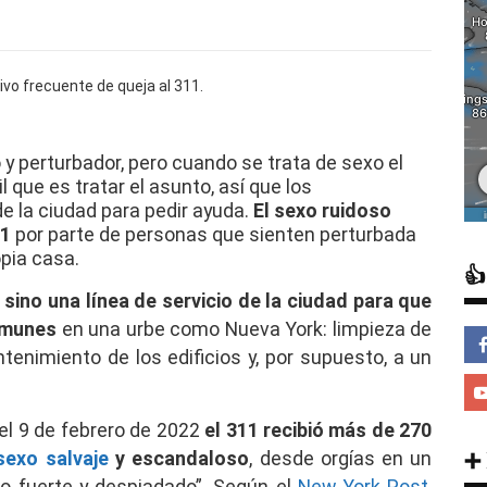
y perturbador, pero cuando se trata de sexo el
 que es tratar el asunto, así que los
de la ciudad para pedir ayuda.
El sexo ruidoso
11
por parte de personas que sienten perturbada
opia casa.

 sino una línea de servicio de la ciudad para que
omunes
en una urbe como Nueva York: limpieza de
tenimiento de los edificios y, por supuesto, a un
 el 9 de febrero de 2022
el 311 recibió más de 270
➕
sexo salvaje
y escandaloso
, desde orgías en un
o fuerte y despiadado”. Según el
New York Post
,