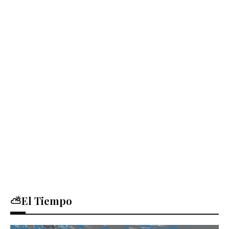
⛅El Tiempo