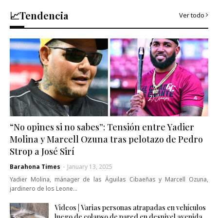
📈Tendencia
Ver todo
“No opines si no sabes”: Tensión entre Yadier
Molina y Marcell Ozuna tras pelotazo de Pedro
Strop a José Sirí
Barahona Times
-
January 13, 2025
Yadier Molina, mánager de las Águilas Cibaeñas y Marcell Ozuna,
jardinero de los Leone…
Videos | Varias personas atrapadas en vehículos
luego de colapso de pared en desnivel avenida