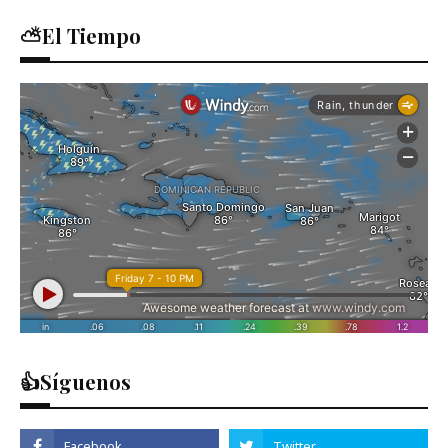
⛅El Tiempo
👍Síguenos