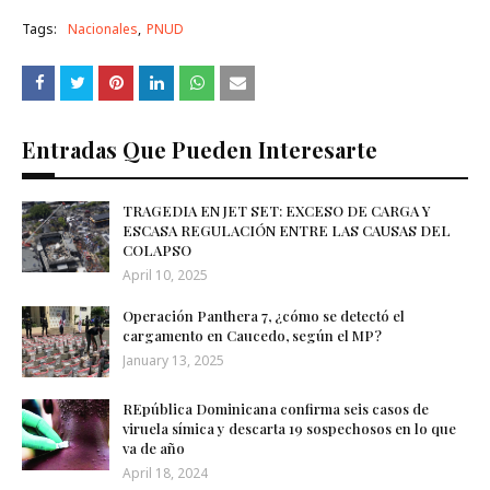
Tags:
Nacionales
PNUD
Entradas Que Pueden Interesarte
TRAGEDIA EN JET SET: EXCESO DE CARGA Y
ESCASA REGULACIÓN ENTRE LAS CAUSAS DEL
COLAPSO
April 10, 2025
Operación Panthera 7, ¿cómo se detectó el
cargamento en Caucedo, según el MP?
January 13, 2025
REpública Dominicana confirma seis casos de
viruela símica y descarta 19 sospechosos en lo que
va de año
April 18, 2024