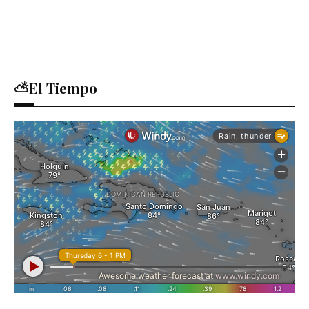
⛅El Tiempo