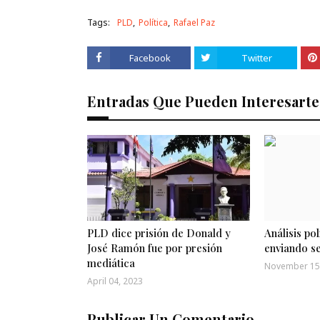
Tags:
PLD
Política
Rafael Paz
Facebook
Twitter
Entradas Que Pueden Interesarte
PLD dice prisión de Donald y
Análisis pol
José Ramón fue por presión
enviando se
mediática
November 15
April 04, 2023
Publicar Un Comentario