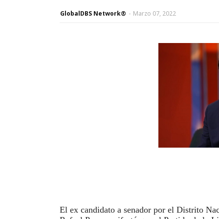
GlobalDBS Network®
-
Marzo 07, 2022
El ex candidato a senador por el Distrito N