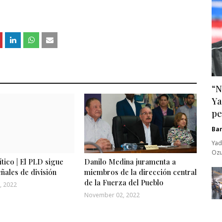
“N
Ya
pe
Ba
Yad
Ozu
ítico | El PLD sigue
Danilo Medina juramenta a
ñales de división
miembros de la dirección central
de la Fuerza del Pueblo
, 2022
November 02, 2022