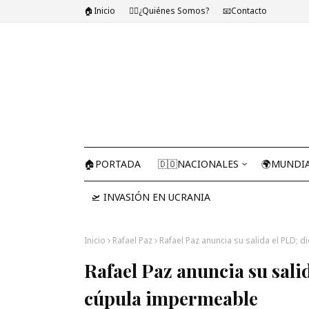
🏠Inicio
🤷‍♂️¿Quiénes Somos?
📧Contacto
🏠PORTADA
🇩🇴NACIONALES
🌍MUNDI
🛫 INVASIÓN EN UCRANIA
Inicio
Rafael Paz
Rafael Paz anuncia su salida el PLD; 
Rafael Paz anuncia su salid
cúpula impermeable