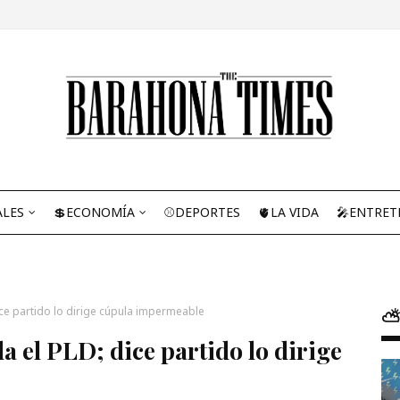
ALES
💲ECONOMÍA
⚾DEPORTES
🫀LA VIDA
🎤ENTRET
dice partido lo dirige cúpula impermeable
⛅
a el PLD; dice partido lo dirige