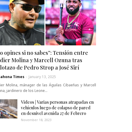
o opines si no sabes”: Tensión entre
dier Molina y Marcell Ozuna tras
lotazo de Pedro Strop a José Sirí
rahona Times
-
January 13, 2025
ier Molina, mánager de las Águilas Cibaeñas y Marcell
na, jardinero de los Leone…
Videos | Varias personas atrapadas en
vehículos luego de colapso de pared
en desnivel avenida 27 de Febrero
November 18, 2023