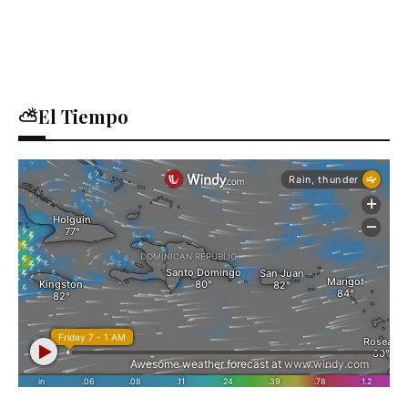
⛅El Tiempo