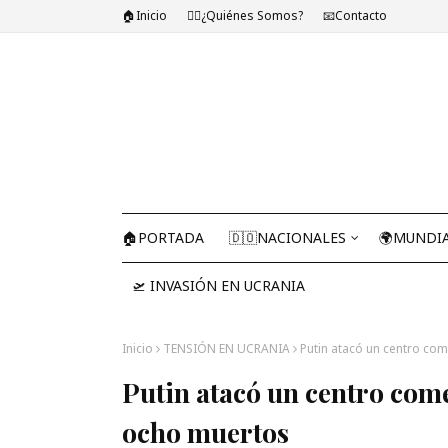
🏠Inicio
🤷‍♂️¿Quiénes Somos?
📧Contacto
🏠PORTADA
🇩🇴NACIONALES
🌍MUNDI
🛫 INVASIÓN EN UCRANIA
Inicio
TENSIÓN EN UCRANIA
Putin atacó un centro com
Putin atacó un centro come
ocho muertos