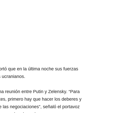
mercial en Kiev
ortó que en la última noche sus fuerzas
s ucranianos.
a reunión entre Putin y Zelensky.
“Para
tes, primero hay que hacer los deberes y
e las negociaciones”, señaló el portavoz