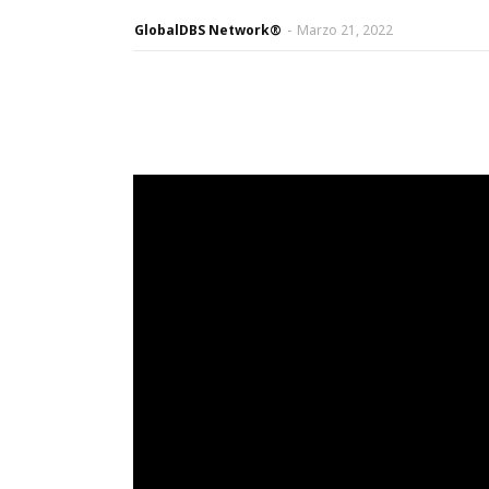
GlobalDBS Network®
-
Marzo 21, 2022