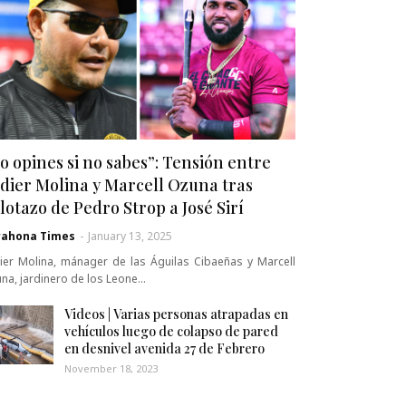
o opines si no sabes”: Tensión entre
dier Molina y Marcell Ozuna tras
lotazo de Pedro Strop a José Sirí
rahona Times
-
January 13, 2025
ier Molina, mánager de las Águilas Cibaeñas y Marcell
na, jardinero de los Leone…
Videos | Varias personas atrapadas en
vehículos luego de colapso de pared
en desnivel avenida 27 de Febrero
November 18, 2023