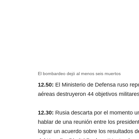
El bombardeo dejó al menos seis muertos
Ataque ruso a un centro co
12.50:
El Ministerio de Defensa ruso rep
aéreas destruyeron 44 objetivos militare
12.30:
Rusia descarta por el momento un
hablar de una reunión entre los presiden
lograr un acuerdo sobre los resultados d