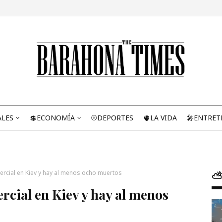
ALES
💲ECONOMÍA
⚾DEPORTES
🫀LA VIDA
🎤ENTRET
ercial en Kiev y hay al menos ocho muertos
⛅
rcial en Kiev y hay al menos