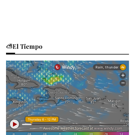
⛅El Tiempo