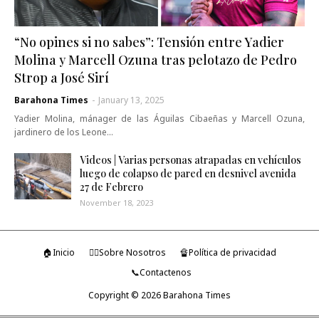
“No opines si no sabes”: Tensión entre Yadier
Molina y Marcell Ozuna tras pelotazo de Pedro
Strop a José Sirí
Barahona Times
-
January 13, 2025
Yadier Molina, mánager de las Águilas Cibaeñas y Marcell Ozuna,
jardinero de los Leone…
Videos | Varias personas atrapadas en vehículos
luego de colapso de pared en desnivel avenida
27 de Febrero
November 18, 2023
🏠Inicio
🤷‍♂️Sobre Nosotros
🔏Política de privacidad
📞Contactenos
Copyright ©
2026
Barahona Times