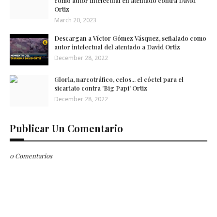
como autor intelectual en atentado contra David
Ortiz
March 20, 2023
Descargan a Víctor Gómez Vásquez, señalado como
autor intelectual del atentado a David Ortiz
December 28, 2022
Gloria, narcotráfico, celos... el cóctel para el
sicariato contra 'Big Papi' Ortiz
December 28, 2022
Publicar Un Comentario
0 Comentarios