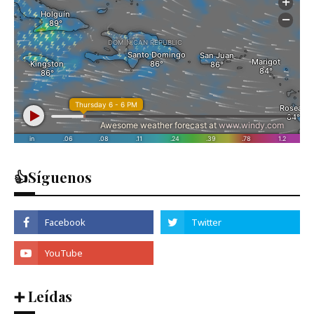
👍Síguenos
➕ Leídas