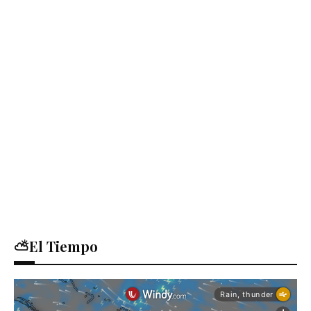
⛅El Tiempo