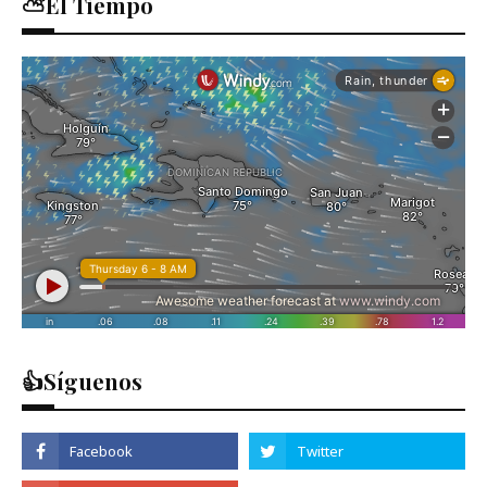
⛅El Tiempo
👍Síguenos