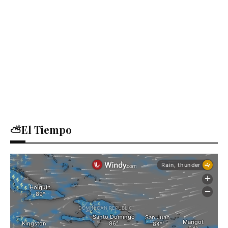
⛅El Tiempo