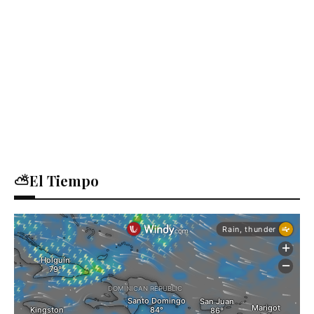
⛅El Tiempo