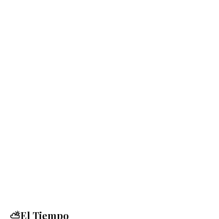
⛅El Tiempo