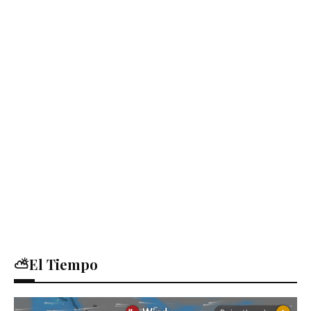
⛅El Tiempo