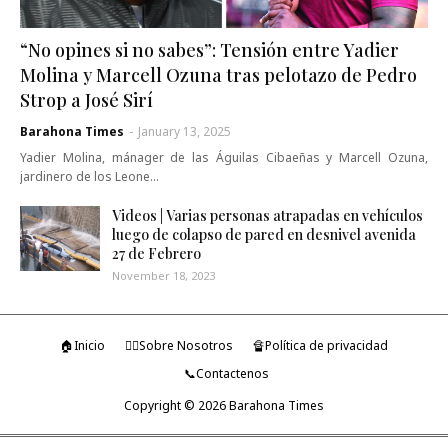
“No opines si no sabes”: Tensión entre Yadier
Molina y Marcell Ozuna tras pelotazo de Pedro
Strop a José Sirí
Barahona Times
-
January 13, 2025
Yadier Molina, mánager de las Águilas Cibaeñas y Marcell Ozuna,
jardinero de los Leone…
Videos | Varias personas atrapadas en vehículos
luego de colapso de pared en desnivel avenida
27 de Febrero
November 18, 2023
🏠Inicio
🤷‍♂️Sobre Nosotros
🔏Política de privacidad
📞Contactenos
Copyright ©
2026
Barahona Times