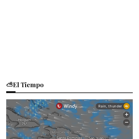
⛅El Tiempo