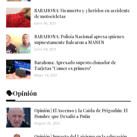
BARAHONA: Un muerto y 3 heridos en accidente
de motocicletas
Junio 06, 2021
BARAHONA: Policía Nacional apresa quienes
supuestamente Balearon a MANEN
Junio 04, 2021
Barahona: Apresado supesto clonador de
Tarjetas "Comer es primero"
Mayo 14, 2021
🗣️Opinión
Opinión | El Ascenso y la Caída de Prigozhin: El
Hombre que Desafió a Putin
August 25, 2023
Opinión | Impacto del Laicismo en la educación