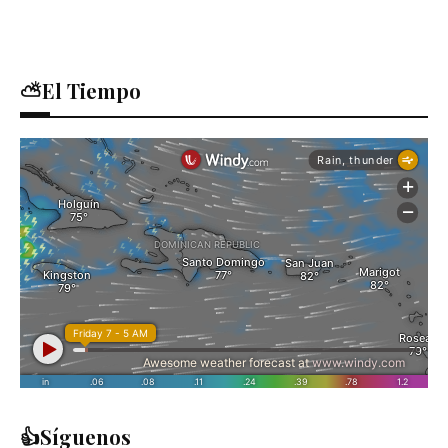
⛅El Tiempo
👍Síguenos