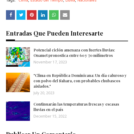
Tags:
Clima
Estado del Tiempo
Lluvia
Nacionales
Entradas Que Pueden Interesarte
Potencial ciclón amenaza con fuertes lluvias:
Onamet pronostica entre 60 y 70 milímetros
November 17, 2023
"Clima en República Dominicana: Un día caluroso y
con polvo del Sahara, con probables chubascos
aislados."
July 20, 2023
Continuarán las temperaturas frescas y escasas
lluvias en el país
December 15, 2022