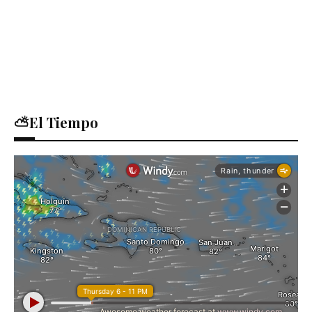
⛅El Tiempo