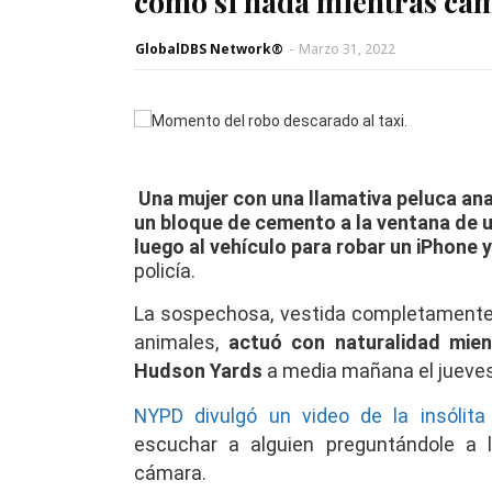
como si nada mientras cam
GlobalDBS Network®
-
Marzo 31, 2022
Una mujer con una llamativa peluca a
un bloque de cemento a la ventana de 
luego al vehículo para robar un iPhone y
policía.
La sospechosa, vestida completamente
animales,
actuó con naturalidad mie
Hudson Yards
a media mañana el jueves
NYPD divulgó un video de la insólita
escuchar a alguien preguntándole a l
cámara.