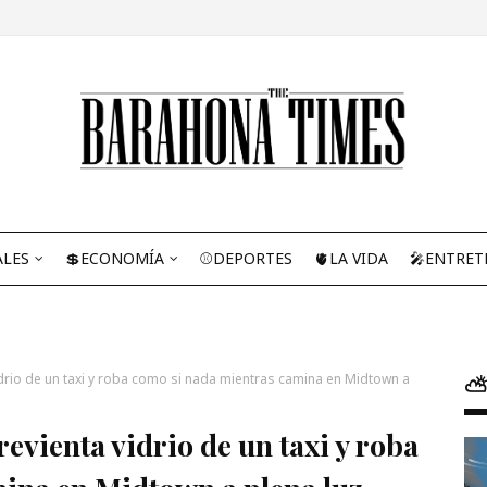
ALES
💲ECONOMÍA
⚾DEPORTES
🫀LA VIDA
🎤ENTRET
idrio de un taxi y roba como si nada mientras camina en Midtown a
⛅
evienta vidrio de un taxi y roba