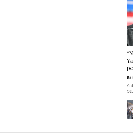
“N
Ya
pe
Ba
Yad
Ozu