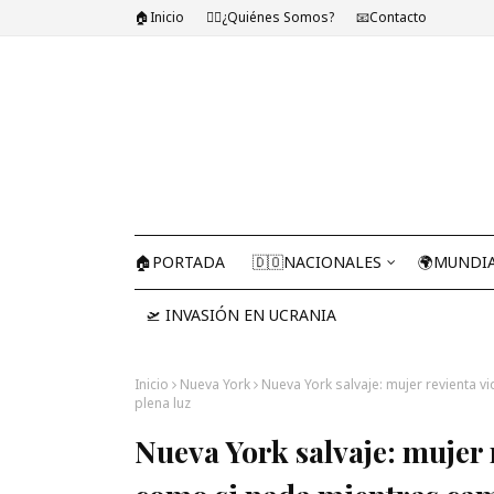
🏠Inicio
🤷‍♂️¿Quiénes Somos?
📧Contacto
🏠PORTADA
🇩🇴NACIONALES
🌍MUNDI
🛫 INVASIÓN EN UCRANIA
Inicio
Nueva York
Nueva York salvaje: mujer revienta v
plena luz
Nueva York salvaje: mujer r