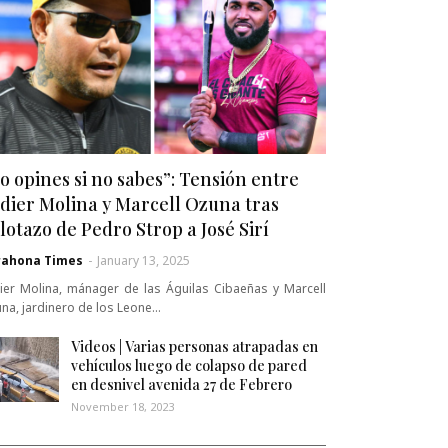
o opines si no sabes”: Tensión entre
dier Molina y Marcell Ozuna tras
lotazo de Pedro Strop a José Sirí
rahona Times
-
January 13, 2025
ier Molina, mánager de las Águilas Cibaeñas y Marcell
na, jardinero de los Leone…
Videos | Varias personas atrapadas en
vehículos luego de colapso de pared
en desnivel avenida 27 de Febrero
November 18, 2023