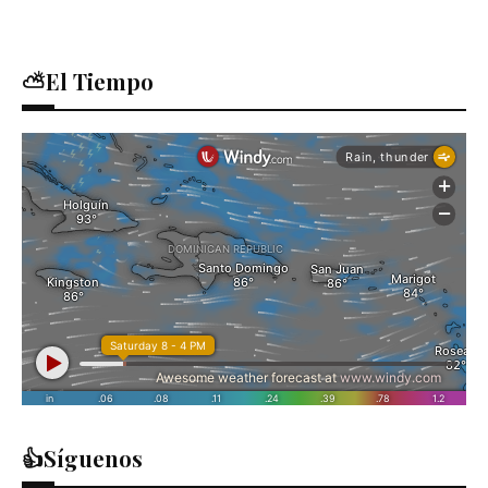
⛅El Tiempo
👍Síguenos