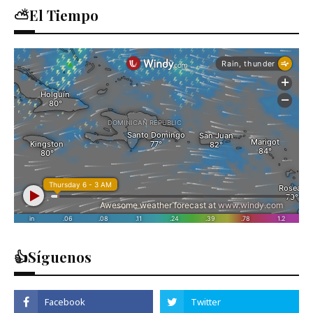
⛅El Tiempo
👍Síguenos