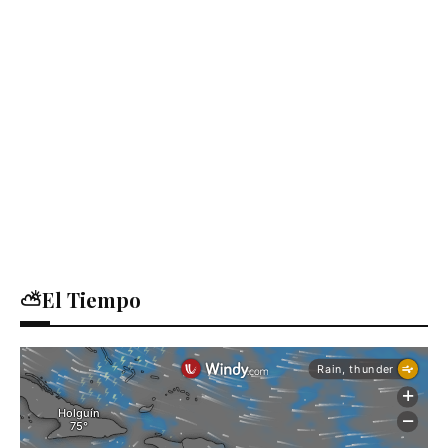
⛅El Tiempo