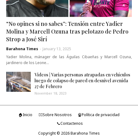
“No opines si no sabes”: Tensión entre Yadier
Molina y Marcell Ozuna tras pelotazo de Pedro
Strop a José Sirí
Barahona Times
-
January 13, 2025
Yadier Molina, mánager de las Águilas Cibaeñas y Marcell Ozuna,
jardinero de los Leone…
Videos | Varias personas atrapadas en vehículos
luego de colapso de pared en desnivel avenida
27 de Febrero
November 18, 2023
🏠Inicio
🤷‍♂️Sobre Nosotros
🔏Política de privacidad
📞Contactenos
Copyright ©
2026
Barahona Times