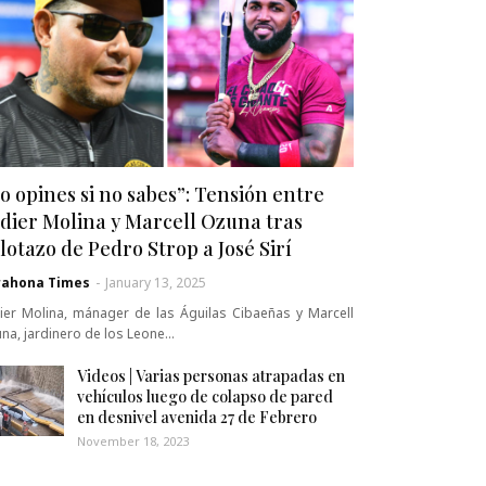
o opines si no sabes”: Tensión entre
dier Molina y Marcell Ozuna tras
lotazo de Pedro Strop a José Sirí
rahona Times
-
January 13, 2025
ier Molina, mánager de las Águilas Cibaeñas y Marcell
na, jardinero de los Leone…
Videos | Varias personas atrapadas en
vehículos luego de colapso de pared
en desnivel avenida 27 de Febrero
November 18, 2023