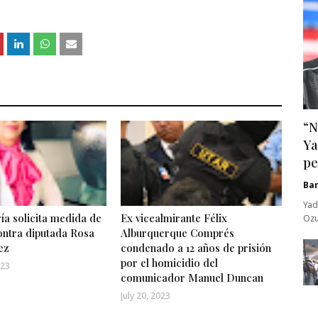
“N
Ya
pe
Ba
Yad
ía solicita medida de
Ex vicealmirante Félix
Ozu
ontra diputada Rosa
Alburquerque Comprés
ez
condenado a 12 años de prisión
por el homicidio del
023
comunicador Manuel Duncan
July 20, 2023