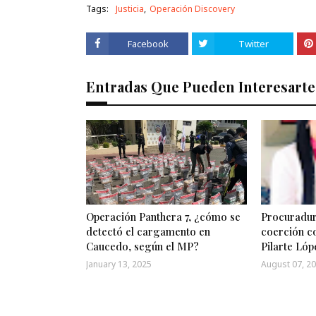
Tags:
Justicia
Operación Discovery
Facebook
Twitter
Entradas Que Pueden Interesarte
Operación Panthera 7, ¿cómo se
Procuradur
detectó el cargamento en
coerción c
Caucedo, según el MP?
Pilarte Lóp
January 13, 2025
August 07, 2