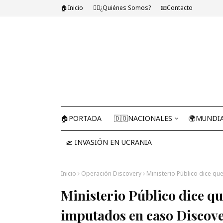
🏠Inicio
🤷‍♂️¿Quiénes Somos?
📧Contacto
🏠PORTADA
🇩🇴NACIONALES
🌍MUNDI
🛫 INVASIÓN EN UCRANIA
Inicio
Operación Discovery
Ministerio Público dice q
Ministerio Público dice qu
imputados en caso Discov