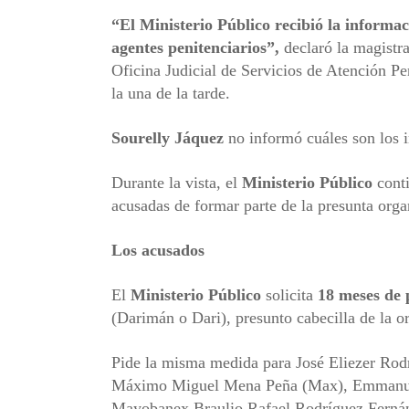
“El
Ministerio Público
recibió la informac
agentes penitenciarios”,
declaró la magistra
Oficina Judicial de Servicios de Atención Pe
la una de la tarde.
Sourelly Jáquez
no informó cuáles son los i
Durante la vista, el
Ministerio Público
conti
acusadas de formar parte de la presunta orga
Los acusados
El
Ministerio Público
solicita
18 meses de 
(Darimán o Dari), presunto cabecilla de la o
Pide la misma medida para José Eliezer Rod
Máximo Miguel Mena Peña (Max), Emmanuel 
Mayobanex Braulio Rafael Rodríguez Fernán