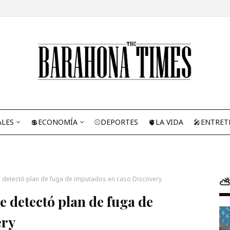
ALES
💲ECONOMÍA
⚾DEPORTES
🫀LA VIDA
🎤ENTRET
ue detectó plan de fuga de imputados en caso Discovery
⛅
e detectó plan de fuga de
ery