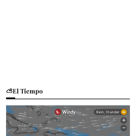
⛅El Tiempo