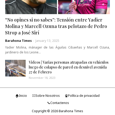
“No opines si no sabes”: Tensión entre Yadier
Molina y Marcell Ozuna tras pelotazo de Pedro
Strop a José Sirí
Barahona Times
-
January 13, 2025
Yadier Molina, mánager de las Águilas Cibaeñas y Marcell Ozuna,
jardinero de los Leone…
Videos | Varias personas atrapadas en vehículos
luego de colapso de pared en desnivel avenida
27 de Febrero
November 18, 2023
🏠Inicio
🤷‍♂️Sobre Nosotros
🔏Política de privacidad
📞Contactenos
Copyright ©
2026
Barahona Times