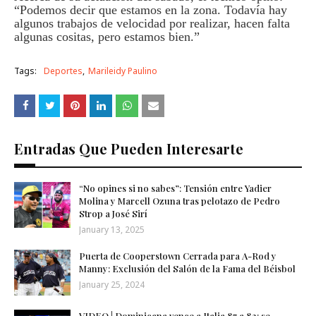
“Podemos decir que estamos en la zona. Todavía hay
algunos trabajos de velocidad por realizar, hacen falta
algunas cositas, pero estamos bien.”
Tags:
Deportes
Marileidy Paulino
Entradas Que Pueden Interesarte
“No opines si no sabes”: Tensión entre Yadier
Molina y Marcell Ozuna tras pelotazo de Pedro
Strop a José Sirí
January 13, 2025
Puerta de Cooperstown Cerrada para A-Rod y
Manny: Exclusión del Salón de la Fama del Béisbol
January 25, 2024
VIDEO | Dominicana vence a Italia 87 a 82; se