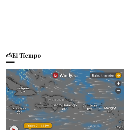
⛅El Tiempo