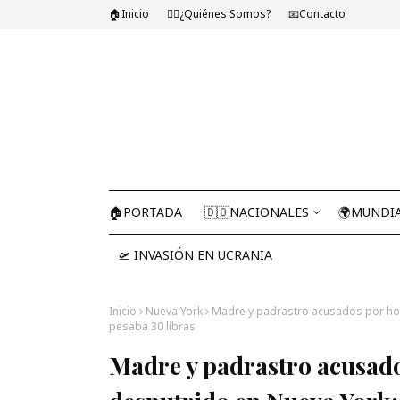
🏠Inicio
🤷‍♂️¿Quiénes Somos?
📧Contacto
🏠PORTADA
🇩🇴NACIONALES
🌍MUNDI
🛫 INVASIÓN EN UCRANIA
Inicio
Nueva York
Madre y padrastro acusados por homi
pesaba 30 libras
Madre y padrastro acusado