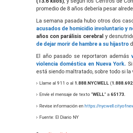
(13.6 kilos)
, y según los Centros de Co
promedio de 8 años debería pesar alrededo
La semana pasada hubo otros dos caso
acusados de homicidio involuntario y ne
años con parálisis cerebral
y desnutrid
de dejar morir de hambre a su hijastro
d
El año pasado se reportaron además
violencia doméstica en Nueva York.
Si
está siendo maltratado, sobre todo si la
Llame al 911 o al
1.888.NYCWELL
(
1.888.692
Envíe el mensaje de texto “
WELL
” a
65173.
Revise información en
https://nycwell.cityofne
Fuente: El Diario NY