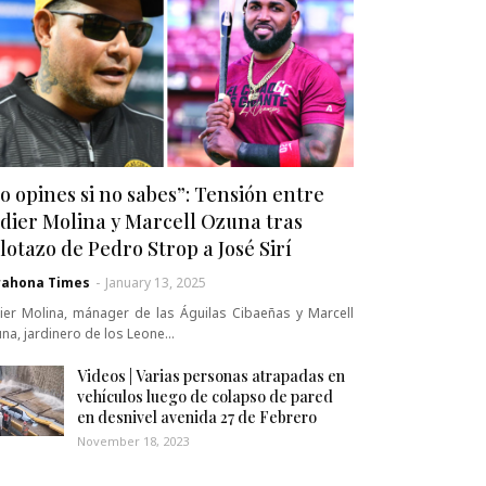
o opines si no sabes”: Tensión entre
dier Molina y Marcell Ozuna tras
lotazo de Pedro Strop a José Sirí
rahona Times
-
January 13, 2025
ier Molina, mánager de las Águilas Cibaeñas y Marcell
na, jardinero de los Leone…
Videos | Varias personas atrapadas en
vehículos luego de colapso de pared
en desnivel avenida 27 de Febrero
November 18, 2023