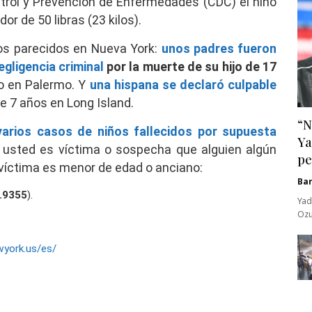
ntrol y Prevención de Enfermedades (CDC) el niño
r de 50 libras (23 kilos).
s parecidos en Nueva York:
unos padres fueron
gligencia criminal
por la muerte de su hijo de 17
o en Palermo. Y
una hispana se declaró culpable
e 7 años en Long Island.
“N
varios casos de niños fallecidos por supuesta
Ya
 usted es víctima o sospecha que alguien algún
pe
 víctima es menor de edad o anciano:
Ba
.9355
).
Yad
Ozu
wyork.us/es/