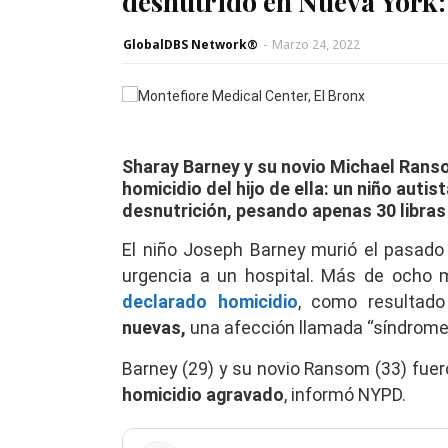
desnutrido en Nueva York: 
GlobalDBS Network®
-
Marzo 24, 2022
Sharay Barney y su novio Michael Rans
homicidio del hijo de ella: un niño auti
desnutrición, pesando apenas 30 libras (
El niño Joseph Barney murió el pasado 
urgencia a un hospital. Más de och
declarado homicidio
, como resultad
nuevas,
una afección llamada “síndrome 
Barney (29) y su novio Ransom (33) fue
homicidio
agravado
, informó NYPD.