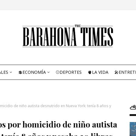
ALES
💲ECONOMÍA
⚾DEPORTES
🫀LA VIDA
🎤ENTRET
cidio de niño autista desnutrido en Nueva York: tenía 8 años y
⛅
s por homicidio de niño autista