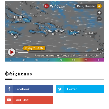
👍Síguenos