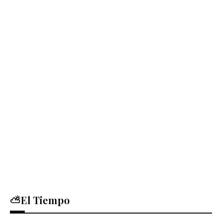
⛅El Tiempo