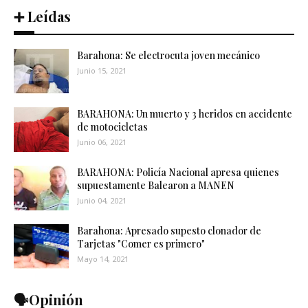
➕ Leídas
Barahona: Se electrocuta joven mecánico
Junio 15, 2021
BARAHONA: Un muerto y 3 heridos en accidente
de motocicletas
Junio 06, 2021
BARAHONA: Policía Nacional apresa quienes
supuestamente Balearon a MANEN
Junio 04, 2021
Barahona: Apresado supesto clonador de
Tarjetas "Comer es primero"
Mayo 14, 2021
🗣️Opinión