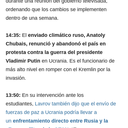
durante una reunión del gobierno televisada,
i
n
ordenando que los cambios se implementen
u
dentro de una semana.
t
e
s
,
14:35:
El
enviado climático ruso, Anatoly
1
9
Chubais, renunció y abandonó el país en
s
e
protesta contra la guerra del presidente
c
o
Vladimir Putin
en Ucrania. Es el funcionario de
n
d
más alto nivel en romper con el Kremlin por la
s
V
invasión.
o
l
u
13:50:
En su intervención ante los
m
e
estudiantes,
Lavrov también dijo que el envío de
9
0
fuerzas de paz a Ucrania podría llevar a
%
un
enfrentamiento directo entre Rusia y la