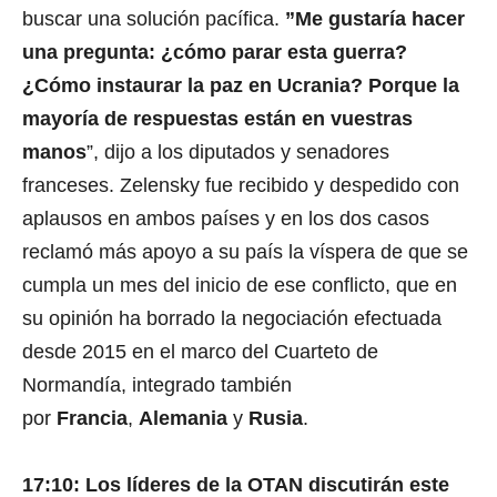
buscar una solución pacífica.
”Me gustaría hacer
una pregunta: ¿cómo parar esta guerra?
¿Cómo instaurar la paz en Ucrania? Porque la
mayoría de respuestas están en vuestras
manos
”, dijo a los diputados y senadores
0
s
franceses. Zelensky fue recibido y despedido con
e
c
aplausos en ambos países y en los dos casos
o
n
reclamó más apoyo a su país la víspera de que se
d
s
cumpla un mes del inicio de ese conflicto, que en
o
f
su opinión ha borrado la negociación efectuada
1
1
desde 2015 en el marco del Cuarteto de
s
e
Normandía, integrado también
c
por
Francia
,
Alemania
y
Rusia
.
o
n
d
s
17:10: Los líderes de la OTAN discutirán este
V