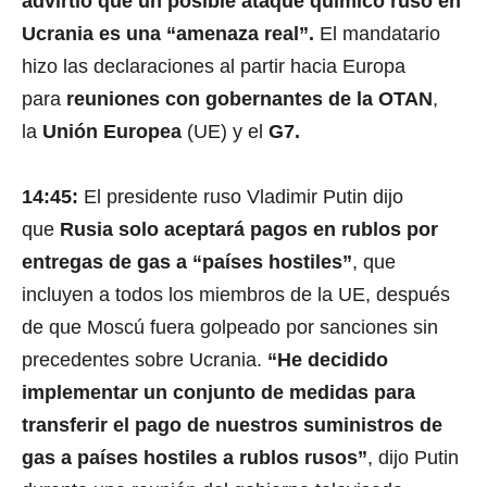
advirtió que un posible ataque químico ruso en
Ucrania es una “amenaza real”.
El mandatario
hizo las declaraciones al partir hacia Europa
para
reuniones con gobernantes de la OTAN
,
la
Unión Europea
(UE) y el
G7.
14:45:
El presidente ruso Vladimir Putin dijo
que
Rusia solo aceptará pagos en rublos por
entregas de gas a “países hostiles”
, que
incluyen a todos los miembros de la UE, después
0
s
de que Moscú fuera golpeado por sanciones sin
e
c
precedentes sobre Ucrania.
“He decidido
o
n
implementar un conjunto de medidas para
d
s
transferir el pago de nuestros suministros de
o
f
gas a países hostiles a rublos rusos”
, dijo Putin
3
m