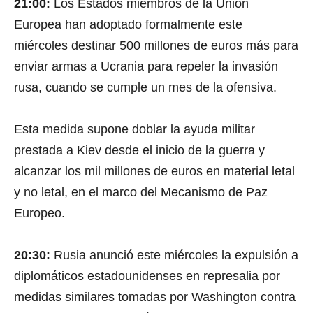
21:00:
Los Estados miembros de la Unión
Europea han adoptado formalmente este
miércoles destinar 500 millones de euros más para
enviar armas a Ucrania para repeler la invasión
rusa, cuando se cumple un mes de la ofensiva.
Esta medida supone doblar la ayuda militar
prestada a Kiev desde el inicio de la guerra y
alcanzar los mil millones de euros en material letal
y no letal, en el marco del Mecanismo de Paz
Europeo.
0
s
e
20:30:
Rusia anunció este miércoles la expulsión a
c
o
diplomáticos estadounidenses en represalia por
n
d
medidas similares tomadas por Washington contra
s