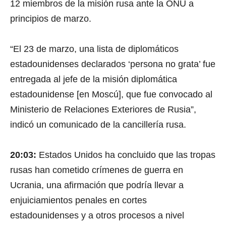
12 miembros de la misión rusa ante la ONU a
o
f
principios de marzo.
4
5
s
e
“El 23 de marzo, una lista de diplomáticos
c
o
estadounidenses declarados ‘persona no grata’ fue
n
d
entregada al jefe de la misión diplomática
s
V
estadounidense [en Moscú], que fue convocado al
o
l
Ministerio de Relaciones Exteriores de Rusia”,
u
indicó un comunicado de la cancillería rusa.
m
e
9
0
20:03:
Estados Unidos ha concluido que las tropas
%
rusas han cometido crímenes de guerra en
Ucrania, una afirmación que podría llevar a
enjuiciamientos penales en cortes
estadounidenses y a otros procesos a nivel