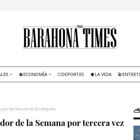
ALES
💲ECONOMÍA
⚾DEPORTES
🫀LA VIDA
🎤ENTRET
 por tercera vez en la campaña
⛅
dor de la Semana por tercera vez