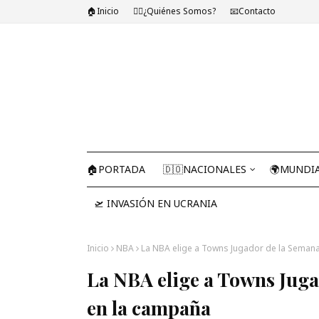
🏠Inicio
🤷‍♂️¿Quiénes Somos?
📧Contacto
🏠PORTADA
🇩🇴NACIONALES
🌍MUNDI
🛫 INVASIÓN EN UCRANIA
Inicio
NBA
La NBA elige a Towns Jugador de la Semana
La NBA elige a Towns Juga
en la campaña