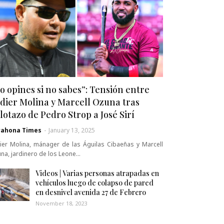
o opines si no sabes”: Tensión entre
dier Molina y Marcell Ozuna tras
lotazo de Pedro Strop a José Sirí
rahona Times
-
January 13, 2025
ier Molina, mánager de las Águilas Cibaeñas y Marcell
na, jardinero de los Leone…
Videos | Varias personas atrapadas en
vehículos luego de colapso de pared
en desnivel avenida 27 de Febrero
November 18, 2023