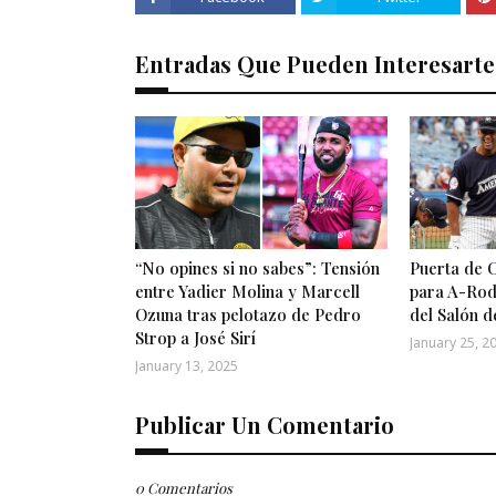
Entradas Que Pueden Interesarte
“No opines si no sabes”: Tensión
Puerta de 
entre Yadier Molina y Marcell
para A-Rod
Ozuna tras pelotazo de Pedro
del Salón d
Strop a José Sirí
January 25, 2
January 13, 2025
Publicar Un Comentario
0 Comentarios