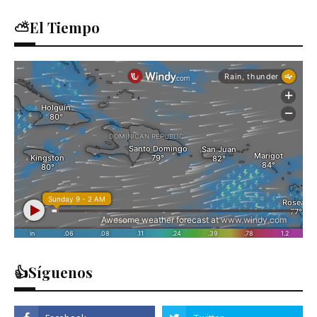
⛅El Tiempo
👍Síguenos