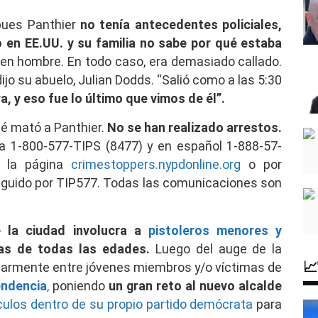
ues Panthier
no tenía antecedentes policiales,
 en EE.UU. y su familia no sabe por qué estaba
en hombre. En todo caso, era demasiado callado.
ijo su abuelo, Julian Dodds. “Salió como a las 5:30
, y eso fue lo último que vimos de él”.
qué mató a Panthier.
No se han realizado arrestos.
a 1-800-577-TIPS (8477) y en español 1-888-57-
e la página
crimestoppers.nypdonline.org
o por
eguido por TIP577. Todas las comunicaciones son
e la ciudad involucra a
pistoleros menores y
mas de todas las edades.
Luego del auge de la

ularmente entre jóvenes miembros y/o víctimas de
endencia
,
poniendo
un gran reto al nuevo alcalde
ulos dentro de su propio partido demócrata
para