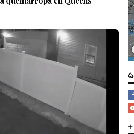
 a quemarropa en Queens

➕