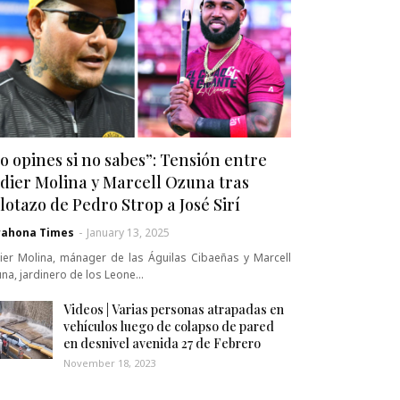
o opines si no sabes”: Tensión entre
dier Molina y Marcell Ozuna tras
lotazo de Pedro Strop a José Sirí
rahona Times
-
January 13, 2025
ier Molina, mánager de las Águilas Cibaeñas y Marcell
na, jardinero de los Leone…
Videos | Varias personas atrapadas en
vehículos luego de colapso de pared
en desnivel avenida 27 de Febrero
November 18, 2023