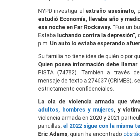
NYPD investiga el
extraño asesinato,
p
estudió Economía, llevaba año y medio
esa noche en Far Rockaway.
“Fue un bu
Estaba
luchando contra la depresión”,
d
p.m.
Un auto lo estaba esperando afuera
Su familia no tiene idea de quién o por 
Quien posea información debe llamar
PISTA (74782). También a través d
mensaje de texto a 274637 (CRIMES), s
estrictamente confidenciales.
La ola de violencia armada que viv
adultos,
hombres y mujeres
, y vícti
violencia armada en 2020 y 2021 partic
pandillas,
el 2022 sigue con la misma t
Eric Adams
, quien ha encontrado
obstác