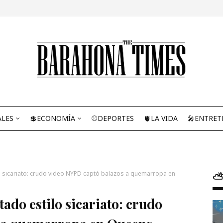
ALES
💲ECONOMÍA
⚾DEPORTES
🫀LA VIDA
🎤ENTRET
lo sicariato: crudo video NYPD captó balazos a quemarropa en
⛅
ado estilo sicariato: crudo