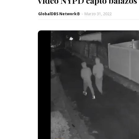
video NYPD captó balazos
GlobalDBS Network®
-
Marzo 31, 2022