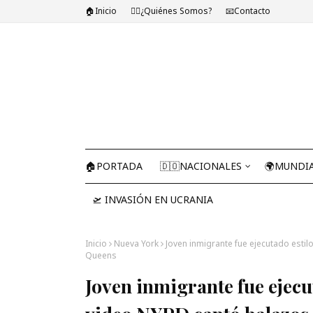
🏠Inicio
🤷‍♂️¿Quiénes Somos?
📧Contacto
🏠PORTADA
🇩🇴NACIONALES
🌍MUNDI
🛫 INVASIÓN EN UCRANIA
Inicio
Nueva York
Joven inmigrante fue ejecutado esti
Queens
Joven inmigrante fue ejecut