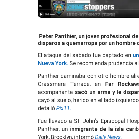
Peter Panthier, un joven profesional de
disparos a quemarropa por un hombre q
El ataque del sábado fue captado en
un
Nueva York
.
Se recomienda prudencia al 
Panthier caminaba con otro hombre alre
Grassmere Terrace, en
Far Rockaw
acompañante
sacó un arma y le dispa
cayó al suelo, herido en el lado izquierd
detalló
Pix11.
Fue llevado a St. John’s Episcopal Hosp
Panthier, un
inmigrante de la isla cari
York, Brooklyn, informó
Daily News.