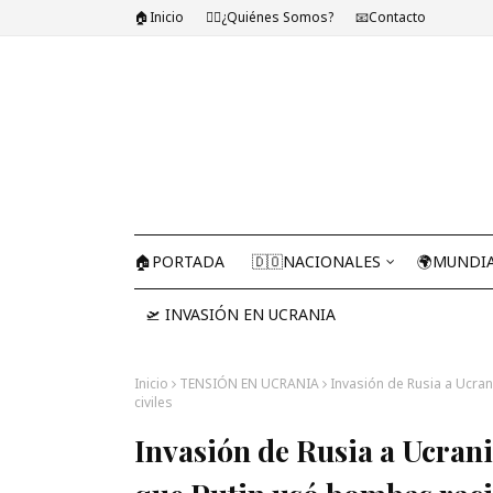
🏠Inicio
🤷‍♂️¿Quiénes Somos?
📧Contacto
🏠PORTADA
🇩🇴NACIONALES
🌍MUNDI
🛫 INVASIÓN EN UCRANIA
Inicio
TENSIÓN EN UCRANIA
Invasión de Rusia a Ucra
civiles
Invasión de Rusia a Ucrani