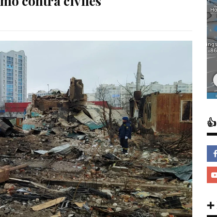
mo contra civiles

➕