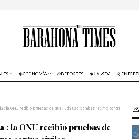
ALES
💲ECONOMÍA
⚾DEPORTES
🫀LA VIDA
🎤ENTRET
nia : la ONU recibió pruebas de que Putin usó bombas racimo contra
⛅
a : la ONU recibió pruebas de