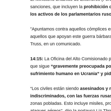
sanciones, que incluyen la
prohibición 
los activos de los parlamentarios rus
”Apuntamos contra aquellos cómplices en 
aquellos que apoyan este guerra bárbara”,
Truss, en un comunicado.
14:15:
La Oficina del Alto Comisionad
que sigue
“gravemente preocupada por
sufrimiento humano en Ucrania” y pidi
“Los civiles están siendo
asesinados y 
indiscriminados, con las fuerzas rusa
zonas pobladas. Esto incluye misiles, pro
ataques aéreos”, dijo la portavoz Liz Th