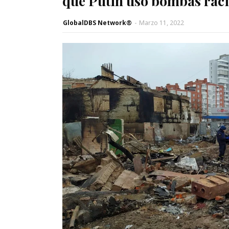
que Putin usó bombas raci
GlobalDBS Network®
-
Marzo 11, 2022