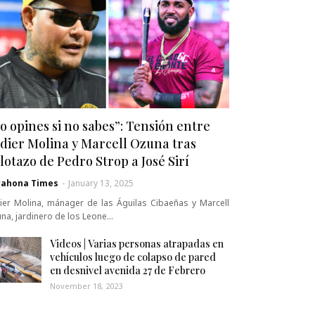
o opines si no sabes”: Tensión entre
dier Molina y Marcell Ozuna tras
lotazo de Pedro Strop a José Sirí
rahona Times
-
January 13, 2025
ier Molina, mánager de las Águilas Cibaeñas y Marcell
na, jardinero de los Leone…
Videos | Varias personas atrapadas en
vehículos luego de colapso de pared
en desnivel avenida 27 de Febrero
November 18, 2023