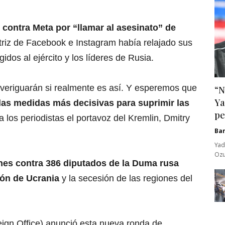
 contra Meta por “llamar al asesinato” de
riz de Facebook e Instagram había relajado sus
idos al ejército y los líderes de Rusia.
eriguarán si realmente es así. Y esperemos que
“N
Ya
las medidas más decisivas para suprimir las
pe
 a los periodistas el portavoz del Kremlin, Dmitry
Ba
Yad
Ozu
nes contra 386 diputados de la Duma rusa
ión de Ucrania
y la secesión de las regiones del
reign Office) anunció esta nueva ronda de